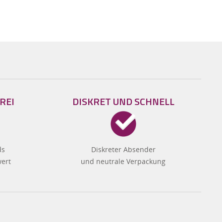
REI
DISKRET UND SCHNELL
ds
Diskreter Absender
wert
und neutrale Verpackung