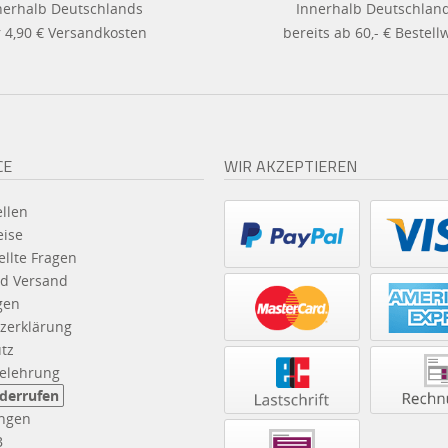
nerhalb Deutschlands
Innerhalb Deutschlan
 4,90 € Versandkosten
bereits ab 60,- € Bestell
CE
WIR AKZEPTIEREN
llen
eise
ellte Fragen
d Versand
gen
zerklärung
tz
elehrung
iderrufen
ngen
B