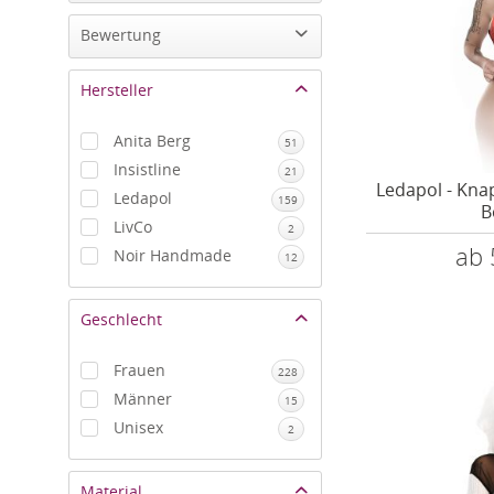
Bewertung
von
10,00 €
bis
300,00 €
Hersteller
Anita Berg
51
Insistline
21
Ledapol - Kna
Ledapol
159
B
LivCo
2
ab 
Noir Handmade
12
Geschlecht
Frauen
228
Männer
15
Unisex
2
Material