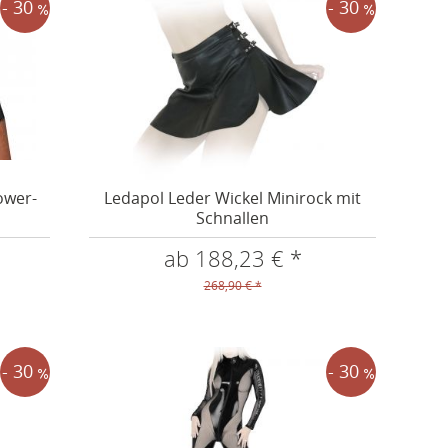
- 30
- 30
ower-
Ledapol Leder Wickel Minirock mit
Schnallen
ab 188,23 € *
268,90 € *
- 30
- 30