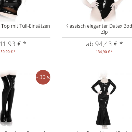
x Top mit Tüll-Einsätzen
Klassisch eleganter Datex Bod
Zip
41,93 € *
ab 94,43 € *
59,90 € *
134,90 € *
- 30