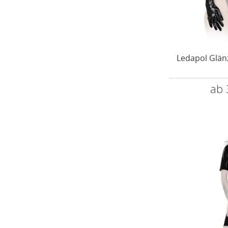
Ledapol Glän
ab 