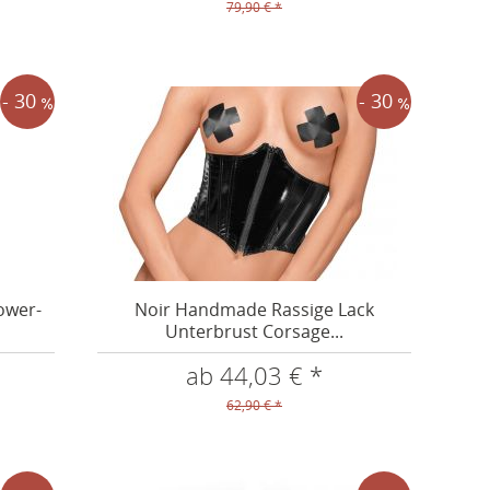
79,90 € *
- 30
- 30
ower-
Noir Handmade Rassige Lack
Unterbrust Corsage...
ab 44,03 € *
62,90 € *