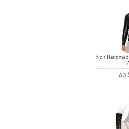
Noir Handmade
W
ab 