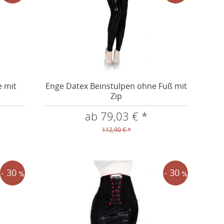
e mit
Enge Datex Beinstulpen ohne Fuß mit
Zip
ab 79,03 € *
112,90 € *
- 30
- 30