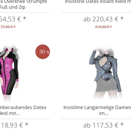
tex Overknee Strümpfe
Insistline Datex Volant Kleid m
 Fuß und Zip
54,53 € *
ab 220,43 € *
77,90 € *
314,90 € *
- 30
temberaubendes Datex
Insistline Langärmelige Damen
leid mit...
im...
118,93 € *
ab 117,53 € *