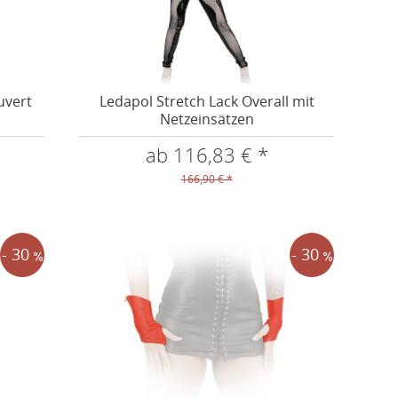
uvert
Ledapol Stretch Lack Overall mit
Netzeinsätzen
ab 116,83 € *
166,90 € *
- 30
- 30