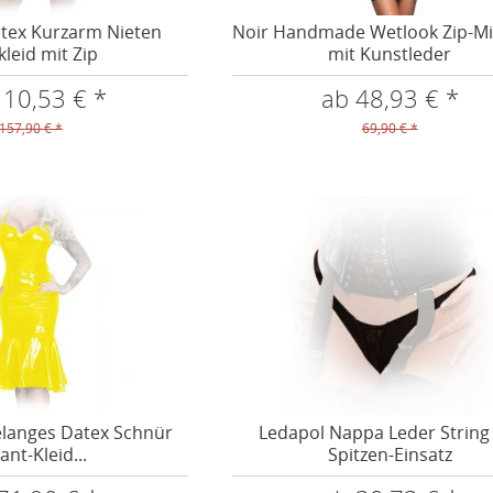
Datex Kurzarm Nieten
Noir Handmade Wetlook Zip-Mi
kleid mit Zip
mit Kunstleder
110,53 € *
ab 48,93 € *
157,90 € *
69,90 € *
ielanges Datex Schnür
Ledapol Nappa Leder String
ant-Kleid...
Spitzen-Einsatz