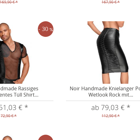
169,90 € *
167,90 € *
- 30
ndmade Rassiges
Noir Handmade Knielanger P
ntes Tüll Shirt...
Wetlook Rock mit...
51,03 € *
ab 79,03 € *
72,90 € *
112,90 € *