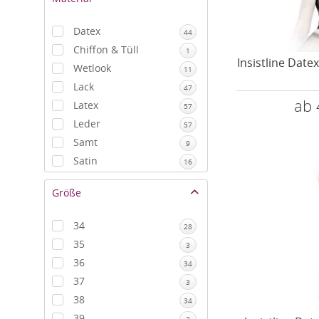
Datex
44
Chiffon & Tüll
1
Insistline Date
Wetlook
11
Lack
47
ab 
Latex
57
Leder
57
Samt
9
Satin
16
Stoff
1
Größe
34
28
35
3
36
34
37
3
38
34
39