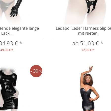
zende elegante lange
Ledapol Leder Harness Slip o
Lack...
mit Nieten
34,93 € *
ab 51,03 € *
49,90 € *
72,90 € *
- 30