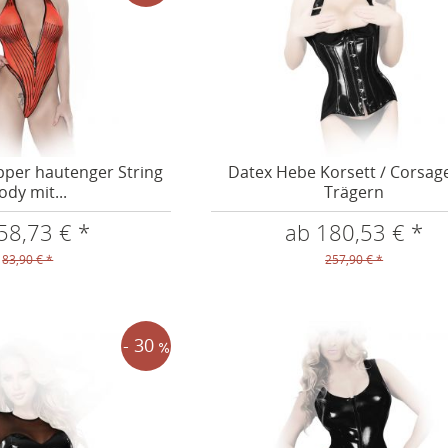
pper hautenger String
Datex Hebe Korsett / Corsag
ody mit...
Trägern
58,73 € *
ab 180,53 € *
83,90 € *
257,90 € *
- 30