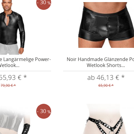
- 30
 Langärmelige Power-
Noir Handmade Glänzende P
etlook...
Wetlook Shorts...
55,93 € *
ab 46,13 € *
79,90 € *
65,90 € *
- 30