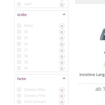
Stoff
0
Größe
Meter
0
34
0
35
0
36
0
37
0
38
0
39
0
40
0
41
Insistline La
0
Farbe
42
0
43
0
ab 
Schwarz-Blau
0
44
0
Schwarz-Pink
0
45
0
Grün-Schwarz
0
46