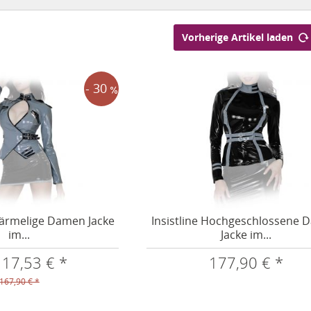
Vorherige Artikel laden
- 30
ngärmelige Damen Jacke
Insistline Hochgeschlossene
im...
Jacke im...
117,53 € *
177,90 € *
167,90 € *