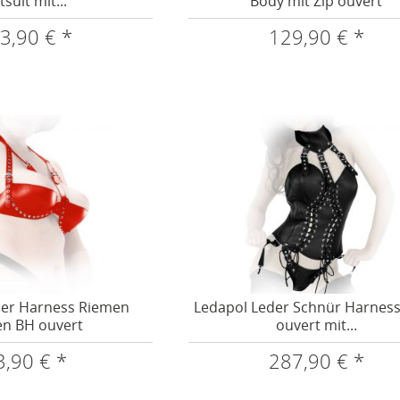
tsuit mit...
Body mit Zip ouvert
3,90 € *
129,90 € *
der Harness Riemen
Ledapol Leder Schnür Harnes
en BH ouvert
ouvert mit...
3,90 € *
287,90 € *