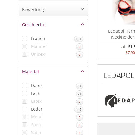
Bewertung
von
15,00 €
bis
350,00 €
Geschlecht
Ledapol Har
Neckholder
Frauen
351
Männer
ab 61,
0
87,90
Unisex
0
Material
LEDAPOL
Datex
31
Lack
71
Latex
0
Leder
145
Metall
0
Samt
0
Satin
0