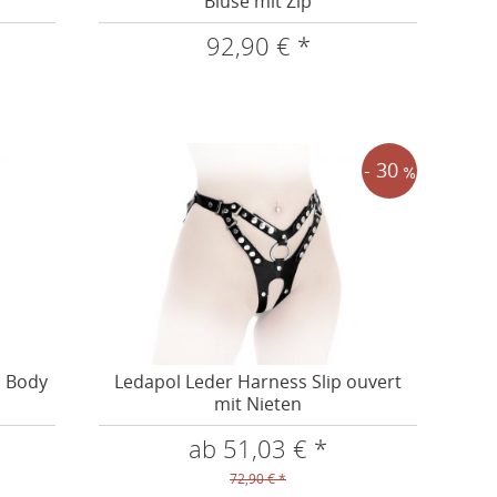
Bluse mit Zip
92,90 € *
- 30
s Body
Ledapol Leder Harness Slip ouvert
mit Nieten
ab 51,03 € *
72,90 € *