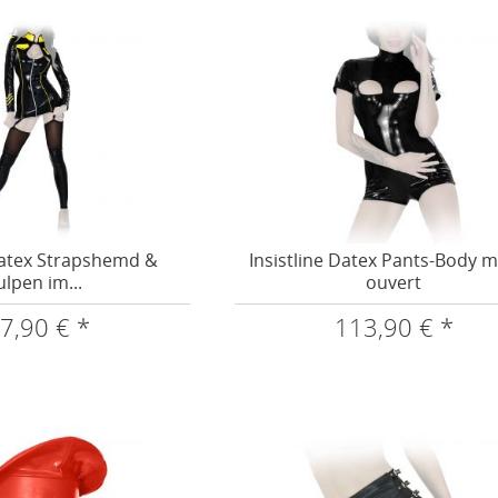
 Datex Strapshemd &
Insistline Datex Pants-Body mi
ulpen im...
ouvert
7,90 € *
113,90 € *