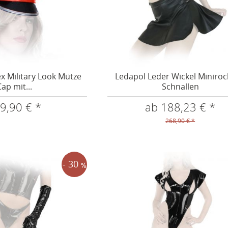
ex Military Look Mütze
Ledapol Leder Wickel Miniroc
ap mit...
Schnallen
9,90 € *
ab 188,23 € *
268,90 € *
- 30