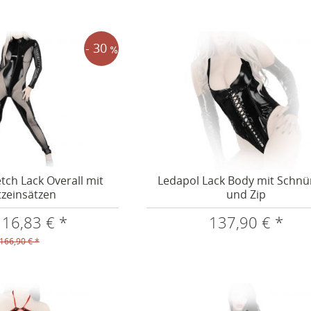
- 30
tch Lack Overall mit
Ledapol Lack Body mit Schn
zeinsätzen
und Zip
116,83 € *
137,90 € *
166,90 € *