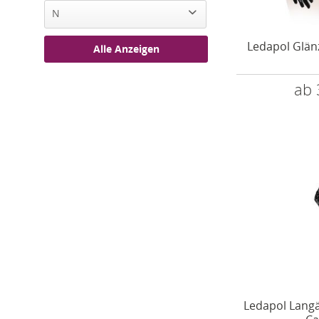
N
Ledapol Glän
Noir Handmade (68)
Alle Anzeigen
ab 
Ledapol Langä