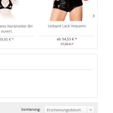
Ledapol Lack Hotpants
Ledapo
Datex Neckholder BH
ouvert
ab 54,53 € *
49,90 € *
77,90 € *
Sortierung:
Erscheinungsdatum