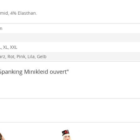
amid, 4% Elasthan.
en
L, XL, XXL
z, Rot, Pink, Lila, Gelb
 Spanking Minikleid ouvert"