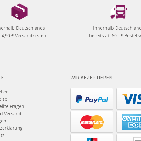
nerhalb Deutschlands
Innerhalb Deutschlan
 4,90 € Versandkosten
bereits ab 60,- € Bestell
CE
WIR AKZEPTIEREN
llen
eise
ellte Fragen
d Versand
gen
zerklärung
tz