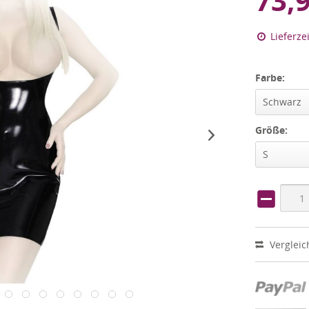
73,
Lieferze
Farbe:
Schwarz
Größe:
S
Vergleic