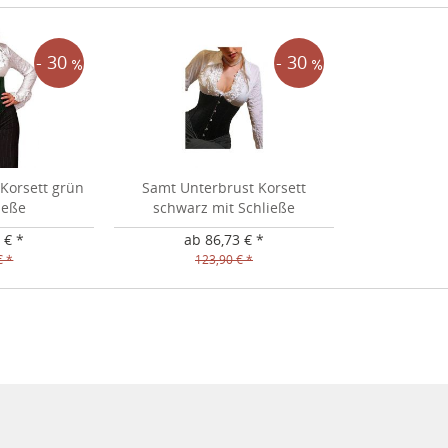
- 30
- 30
Korsett grün
Samt Unterbrust Korsett
ieße
schwarz mit Schließe
 € *
ab 86,73 € *
€ *
123,90 € *