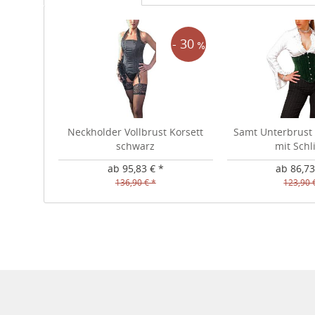
- 30
Neckholder Vollbrust Korsett
Samt Unterbrust 
schwarz
mit Schl
ab 95,83 € *
ab 86,73
136,90 € *
123,90 