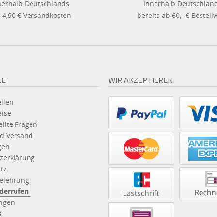
nerhalb Deutschlands
Innerhalb Deutschlan
 4,90 € Versandkosten
bereits ab 60,- € Bestell
CE
WIR AKZEPTIEREN
llen
eise
ellte Fragen
d Versand
gen
zerklärung
tz
elehrung
iderrufen
ngen
B