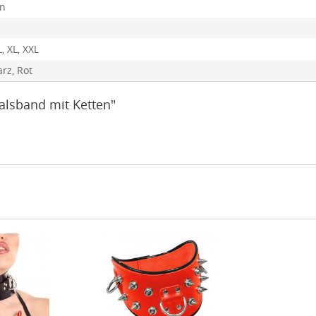
en
L, XL, XXL
rz, Rot
alsband mit Ketten"