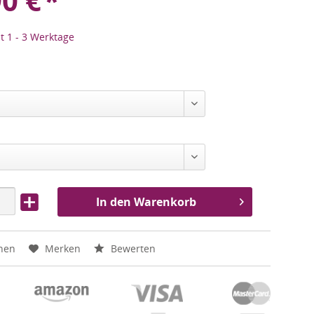
90
€
*
it 1 - 3 Werktage
In den Warenkorb
hen
Merken
Bewerten