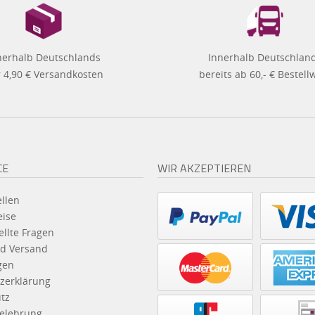
nerhalb Deutschlands
Innerhalb Deutschlan
 4,90 € Versandkosten
bereits ab 60,- € Bestell
CE
WIR AKZEPTIEREN
llen
eise
ellte Fragen
d Versand
gen
zerklärung
tz
elehrung