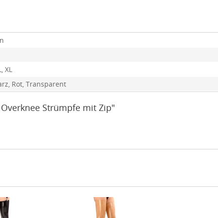
en
L, XL
rz, Rot, Transparent
x Overknee Strümpfe mit Zip"